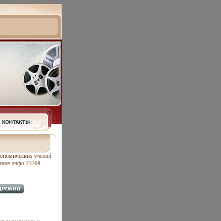
кономических учений
ание инфо 7370h.