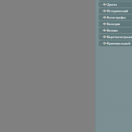
Драма
Исторический
Катастрофы
Комедия
Комикс
Короткометраж
Криминальный