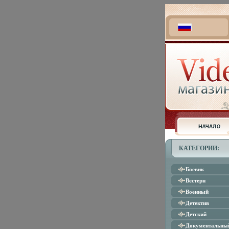
КАТЕГОРИИ:
Боевик
Вестерн
Военный
Детектив
Детский
Документальны