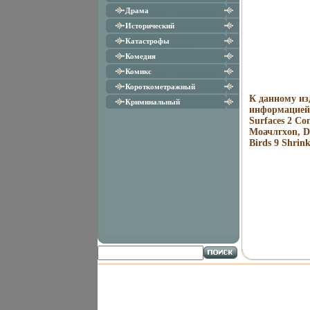
Драма
Исторический
Катастрофы
Комедия
Комикс
Короткометражный
К данному из
Криминальный
информацией 
Surfaces 2 Co
Moачлгхon, Di
Birds 9 Shrin