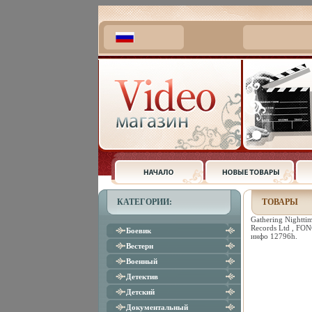
КАТЕГОРИИ:
ТОВАРЫ
Gathering Nightti
Records Ltd , FO
Боевик
инфо 12796h.
Вестерн
Военный
Детектив
Детский
Документальный