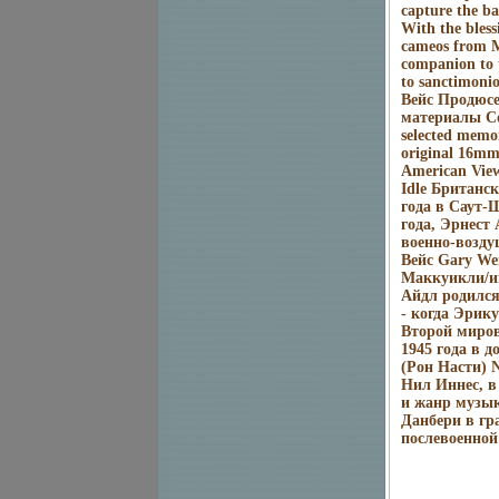
capture the ban
With the bles
cameos from M
companion to t
to sanctimoni
Вейс Продюсе
материалы Com
selected memoi
original 16mm
American View
Idle Британс
года в Саут-
года, Эрнест
военно-возду
Вейс Gary We
Маккуикли/ин
Айдл родился
- когда Эрик
Второй миров
1945 года в 
(Рон Насти) 
Нил Иннес, в
и жанр музык
Данбери в гр
послевоенной