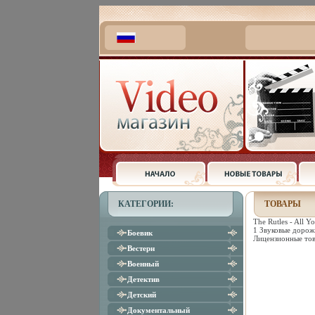
КАТЕГОРИИ:
ТОВАРЫ
The Rutles - All 
1 Звуковые дорожк
Боевик
Лицензионные тов
Вестерн
Военный
Детектив
Детский
Документальный