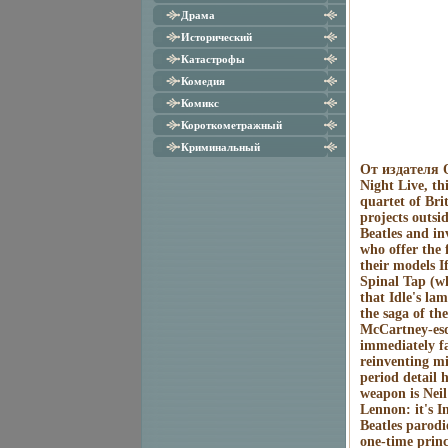
Драма
Исторический
Катастрофы
Комедия
Комикс
Короткометражный
Криминальный
От издателя Or
Night Live, t
quartet of Bri
projects outs
Beatles and in
who offer the 
their models I
Spinal Tap (whi
that Idle's la
the saga of th
McCartney-esq
immediately fa
reinventing mi
period detail h
weapon is Neil
Lennon: it's I
Beatles parodi
one-time princ