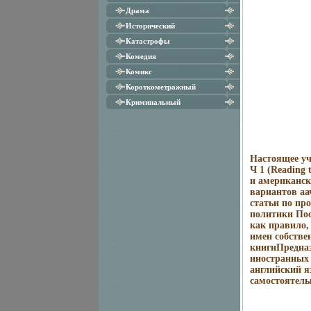
Драма
Исторический
Катастрофы
Комедия
Комикс
Короткометражный
Криминальный
Настоящее уч
Ч 1 (Reading 
и американск
вариантов аа
статьи по пр
политики Пос
как правило,
имен собстве
книгиПредназ
иностранных 
английский я
самостоятель