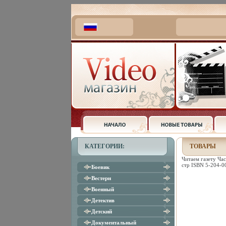
КАТЕГОРИИ:
ТОВАРЫ
Читаем газету Час
стр ISBN 5-204-0
Боевик
Вестерн
Военный
Детектив
Детский
Документальный