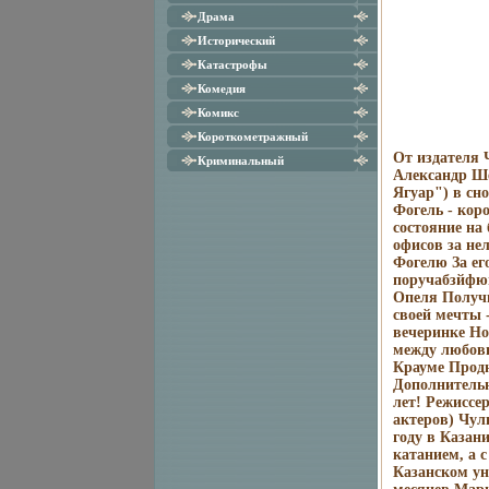
Драма
Исторический
Катастрофы
Комедия
Комикс
Короткометражный
От издателя 
Криминальный
Александр Ш
Ягуар") в сн
Фогель - кор
состояние на
офисов за не
Фогелю За ег
поручабзйфю
Опеля Получи
своей мечты 
вечеринке Но
между любовь
Крауме Прод
Дополнительн
лет! Режиссе
актеров) Чул
году в Казан
катанием, а 
Казанском ун