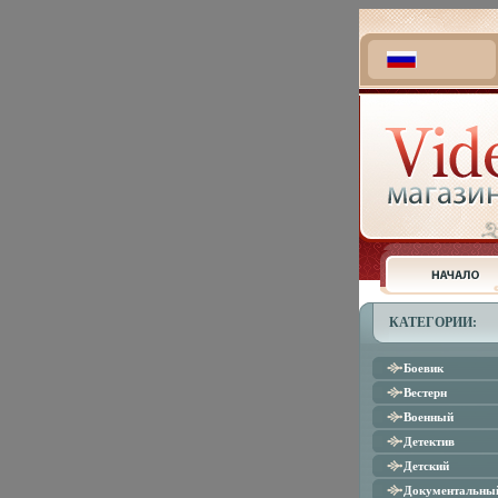
КАТЕГОРИИ:
Боевик
Вестерн
Военный
Детектив
Детский
Документальны