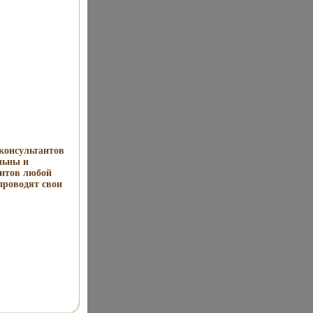
консультантов
льны и
антов любой
проводят свои