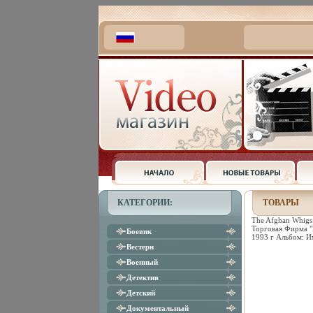
КАТЕГОРИИ:
ТОВАРЫ
The Afghan Whigs
Торговая Фирма "
Боевик
1993 г Альбом: И
Вестерн
Военный
Детектив
Детский
Документальный