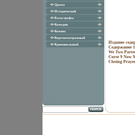
Драма
Исторический
Катастрофы
Комедия
Комикс
Короткометражный
Издание соде
Криминальный
Содержание 1 
We Two Parted
Curse 9 Now 
Closing Pray