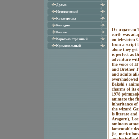
Драма
Исторический
Катастрофы
Комедия
От издателя T
Комикс
earth was adap
Короткометражный
on television
from a script 
Криминальный
alone they get
is perfect as 
adventure wit
the voice of E
and Brother Th
and adults ali
overshadowed b
Bakshi's anima
charms of its 
1978 pбпщыфrod
animate the fi
inheritance o
the wizard Gan
is literate an
Aragorn), Leo
ominous atmosp
lamentable dec
(ie, meticulous
aesthetically 