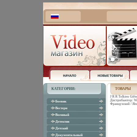
КАТЕГОРИИ:
ТОВАРЫ
J R R Tolkien Gif
Дистрибьютор: Wa
Боевик
Французский / Яп
Вестерн
Военный
Детектив
Детский
Документальный