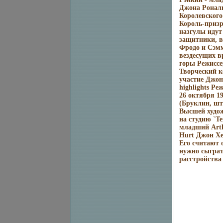
Джона Рональ
Королевского
Король-призр
назгулы идут
защитники, в
Фродо и Сэмм
вездесущих в
горы Режисс
Творческий к
участие Джон
highlights Р
26 октября 1
(Бруклин, шт
Высшей худож
на студию `Te
младший Arth
Hurt Джон Хе
Его считают 
нужно сыграт
расстройства