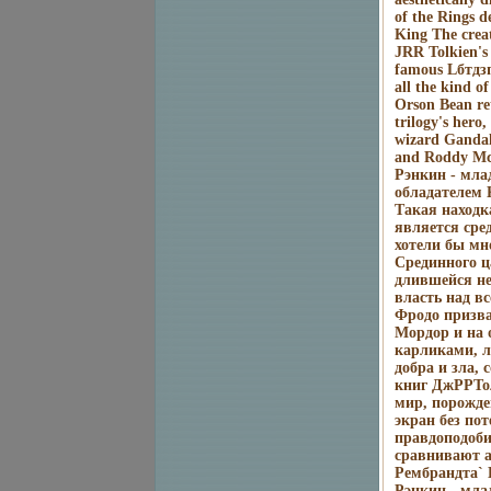
of the Rings d
King The crea
JRR Tolkien's
famous Lбтдзпo
all the kind o
Orson Bean ret
trilogy's hero
wizard Gandalf
and Roddy McD
Рэнкин - мла
обладателем 
Такая находк
является сре
хотели бы мн
Срединного ц
длившейся не
власть над в
Фродо призва
Мордор и на 
карликами, л
добра и зла,
книг ДжРРТол
мир, порожде
экран без по
правдоподоби
сравнивают 
Рембрандта` 
Рэнкин - мла