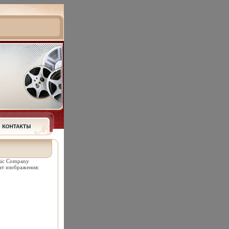
sic Company
ат изображения: