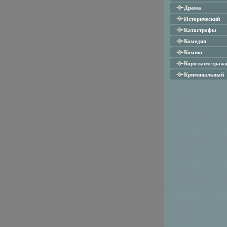
Драма
Исторический
Катастрофы
Комедия
Комикс
Короткометраж
Криминальный