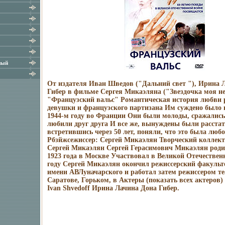
ный
От издателя Иван Шведов ("Дальний свет "), Ирина 
Гибер в фильме Сергея Микаэляна ("Звездочка моя не
"Французский вальс" Романтическая история любви 
девушки и французского партизана Им суждено было 
1944-м году во Франции Они были молоды, сражались
любили друг друга И все же, вынуждены были расстать
встретившись через 50 лет, поняли, что это была люб
Рбзйжсежиссер: Сергей Микаэлян Творческий коллект
Сергей Микаэлян Сергей Герасимович Микаэлян роди
1923 года в Москве Участвовал в Великой Отечествен
году Сергей Микаэлян окончил режиссерский факуль
имени АВЛуначарского и работал затем режиссером те
Саратове, Горьком, в Актеры (показать всех актеров
Ivan Shvedoff Ирина Лачина Дона Гибер.