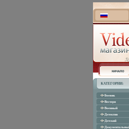
КАТЕГОРИИ:
Боевик
Вестерн
Военный
Детектив
Детский
Документальны