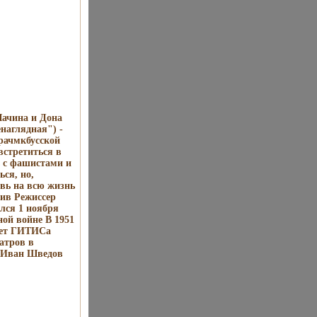
Лачина и Дона
наглядная") -
рачмкбусской
встретиться в
 с фашистами и
ся, но,
овь на всю жизнь
ив Режиссер
лся 1 ноября
ной войне В 1951
тет ГИТИСа
атров в
) Иван Шведов