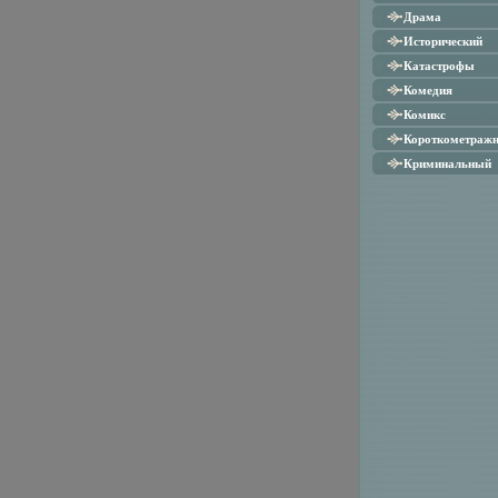
Драма
Исторический
Катастрофы
Комедия
Комикс
Короткометраж
Криминальный