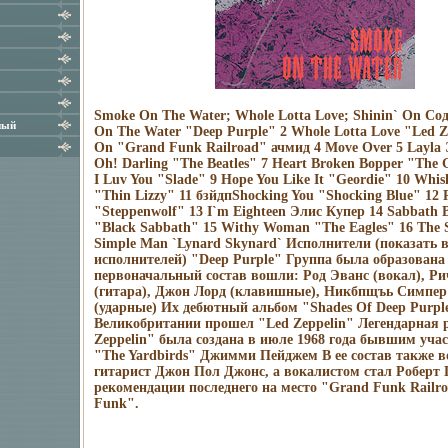
Smoke On The Water; Whole Lotta Love; Shinin` On Со
ный
On The Water "Deep Purple" 2 Whole Lotta Love "Led Ze
On "Grand Funk Railroad" ачмид 4 Move Over 5 Layla
Oh! Darling "The Beatles" 7 Heart Broken Bopper "The
I Luv You "Slade" 9 Hope You Like It "Geordie" 10 Whis
"Thin Lizzy" 11 бзйдпShocking You "Shocking Blue" 12
"Steppenwolf" 13 I`m Eighteen Элис Купер 14 Sabbath 
"Black Sabbath" 15 Withy Woman "The Eagles" 16 The S
Simple Man `Lynard Skynard` Исполнители (показать в
исполнителей) "Deep Purple" Группа была образована 
первоначальный состав вошли: Род Эванс (вокал), Р
(гитара), Джон Лорд (клавишные), Никбпщъь Симпер 
(ударные) Их дебютный альбом "Shades Of Deep Purple
Великобритании прошел "Led Zeppelin" Легендарная 
Zeppelin" была создана в июле 1968 года бывшим уч
"The Yardbirds" Джимми Пейджем В ее состав также в
гитарист Джон Пол Джонс, а вокалистом стал Роберт
рекомендации последнего на место "Grand Funk Railr
Funk".