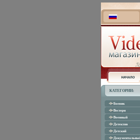
КАТЕГОРИИ:
Боевик
Вестерн
Военный
Детектив
Детский
Документальны