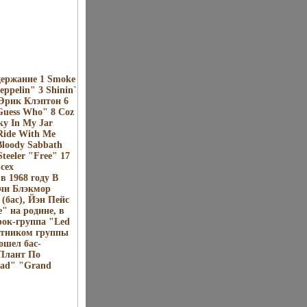
держание 1 Smoke
ppelin" 3 Shinin`
 Эрик Клэптон 6
 Guess Who" 8 Coz
ky In My Jar
 Ride With Me
Bloody Sabbath
teeler "Free" 17
сех
в 1968 году В
ичи Блэкмор
(бас), Йэн Пейс
" на родине, в
рок-группа "Led
астником группы
ошел бас-
 Плант По
oad" "Grand