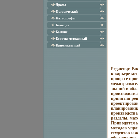
Драма
Исторический
Катастрофы
Комедия
Комикс
Короткометражный
Криминальный
Редактор: Вл
к карьере ме
процессе про
межотрачмгеа
знаний в обл
производства
принятия реш
проектирован
планирования
производства
разделы, мат
Приводятся 
методов упра
студентов и 
образования,