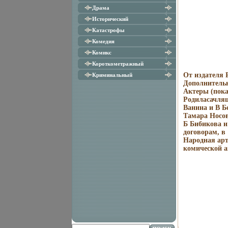
Драма
Исторический
Катастрофы
Комедия
Комикс
Короткометражный
От издателя 
Криминальный
Дополнитель
Актеры (пока
Родиласачлящ
Ванина и В Б
Тамара Носов
Б Бибикова и
договорам, в
Народная арт
комической а