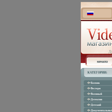
КАТЕГОРИИ:
Боевик
Вестерн
Военный
Детектив
Детский
Документальны