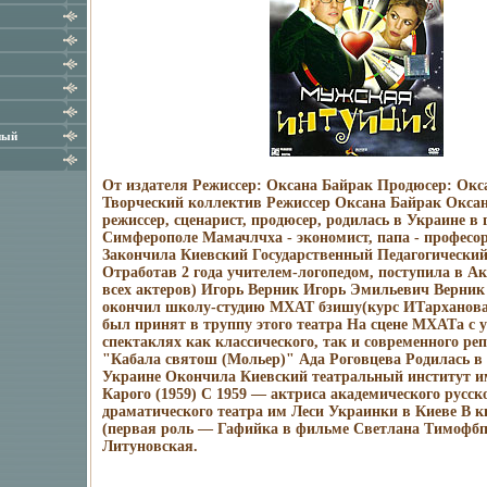
ный
От издателя Режиссер: Оксана Байрак Продюсер: Окс
Творческий коллектив Режиссер Оксана Байрак Оксан
режиссер, сценарист, продюсер, родилась в Украине в 
Симферополе Мамачлчха - экономист, папа - професор
Закончила Киевский Государственный Педагогический
Отработав 2 года учителем-логопедом, поступила в А
всех актеров) Игорь Верник Игорь Эмильевич Верник 
окончил школу-студию МХАТ бзишу(курс ИТарханова)
был принят в труппу этого театра На сцене МХАТа с у
спектаклях как классического, так и современного реп
"Кабала святош (Мольер)" Ада Роговцева Родилась в 
Украине Окончила Киевский театральный институт и
Карого (1959) С 1959 — актриса академического русск
драматического театра им Леси Украинки в Киеве В ки
(первая роль — Гафийка в фильме Светлана Тимофб
Литуновская.