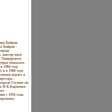
ана Байрак
а Байрак -
городе
, доктор наук
 Университет
ктеры (показать
в 1984 году
 и в 1986 году
спехом играет в
ертуара -
городе Глухове на
м И К Карпенко-
ого
но с 1956 года
пщуяеева-