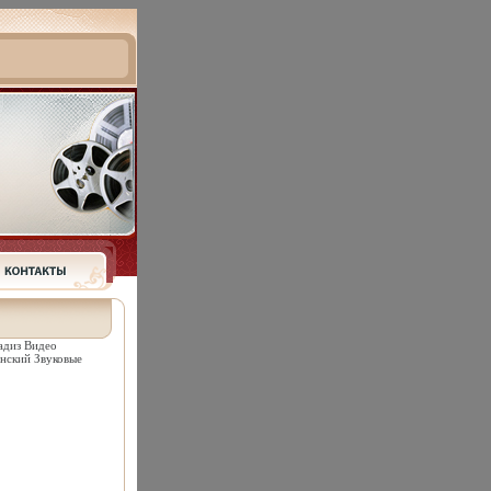
адиз Видео
инский Звуковые