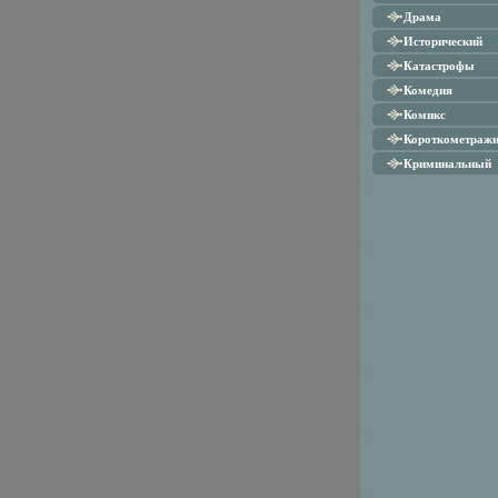
Драма
Исторический
Катастрофы
Комедия
Комикс
Короткометраж
Криминальный