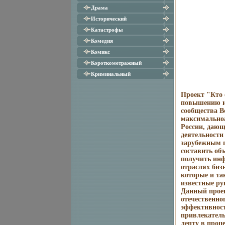
Драма
Исторический
Катастрофы
Комедия
Комикс
Короткометражный
Криминальный
Проект "Кто 
повышению и
сообщества В
максимально
России, дающ
деятельности
зарубежным 
составить об
получить инф
отраслях биз
которые и та
известные ру
Данный проек
отечественно
эффективнос
привлекатель
лепту в проц