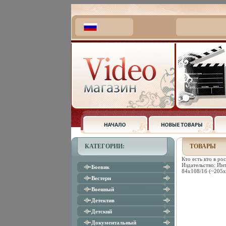
КАТЕГОРИИ:
ТОВАРЫ
Кто есть кто в р
Издательство: Ин
Боевик
84x108/16 (~205х
Вестерн
Военный
Детектив
Детский
Документальный