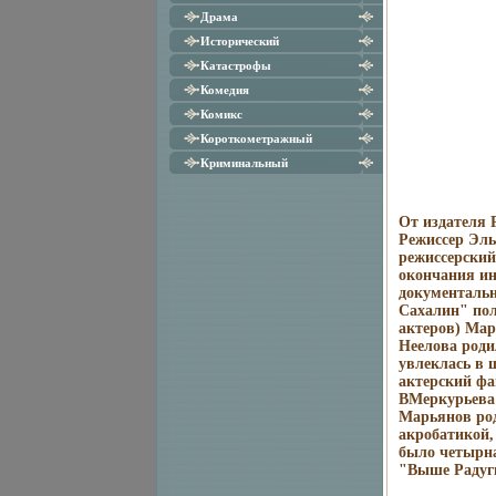
Драма
Исторический
Катастрофы
Комедия
Комикс
Короткометражный
Криминальный
От издателя 
Режиссер Эль
режиссерский
окончания ин
документаль
Сахалин" пол
актеров) Мар
Неелова роди
увлеклась в ш
актерский фа
ВМеркурьева
Марьянов род
акробатикой,
было четырна
"Выше Радуги