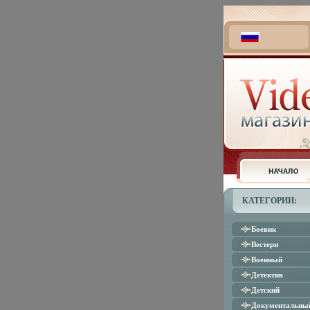
КАТЕГОРИИ:
Боевик
Вестерн
Военный
Детектив
Детский
Документальны