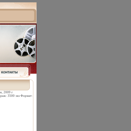
и, 2009 г
раж: 3500 экз Формат: