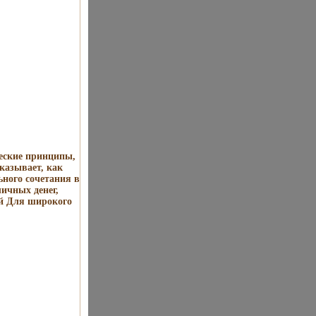
еские принципы,
казывает, как
ьного сочетания в
ичных денег,
ий Для широкого