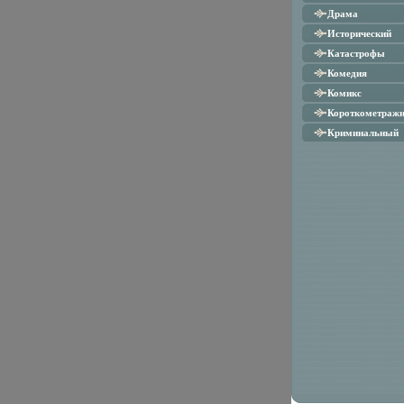
Драма
Исторический
Катастрофы
Комедия
Комикс
Короткометраж
Криминальный