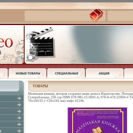
ТОВАРЫ
Маленькая книжка, которая сохранит ваши деньги Издательство: Попурр
Суперобложка, 256 стр ISBN 978-985-15-0691-6, 978-0-470-25004-4 Ти
70x100/32 (~120х165 мм) инфо 4124h.
й