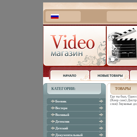
КАТЕГОРИИ:
ТОВАРЫ
Где ты был, Одис
(Keep case) Дист
Боевик
слоя) Звуковые д
Вестерн
Военный
Детектив
Детский
Документальный