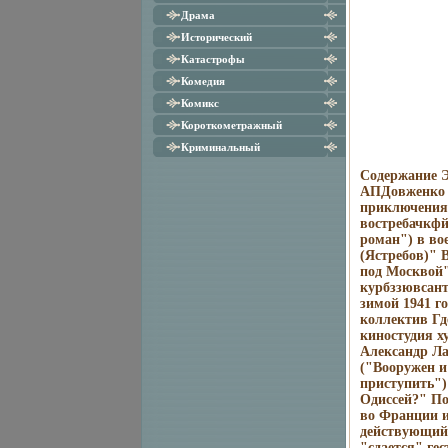
Драма
Исторический
Катастрофы
Комедия
Комикс
Короткометражный
Криминальный
Содержание Э
АПДовженко 
приключения 
востребачкфй
роман") в во
(Ястребов)" 
под Москвой"
курбззювсант
зимой 1941 г
коллектив Гд
киностудия 
Александр Ла
("Вооружен и
приступить")
Одиссей?" По
во Франции и
действующий
"сдается" ге