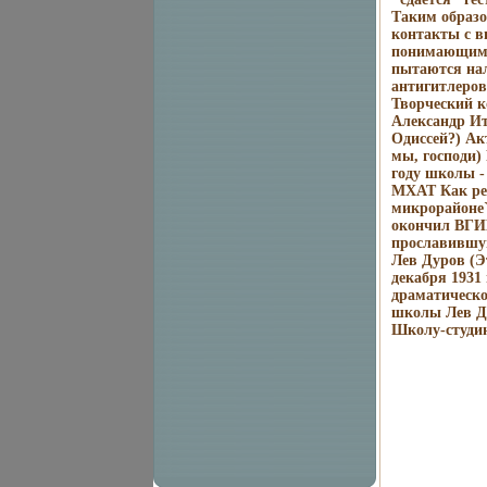
Таким образо
контакты с в
понимающими
пытаются нал
антигитлеров
Творческий 
Александр Ит
Одиссей?) Ак
мы, господи)
году школы -
МХАТ Как реж
микрорайоне`
окончил ВГИ
прославившую
Лев Дуров (Э
декабря 1931
драматическо
школы Лев Ду
Школу-студию