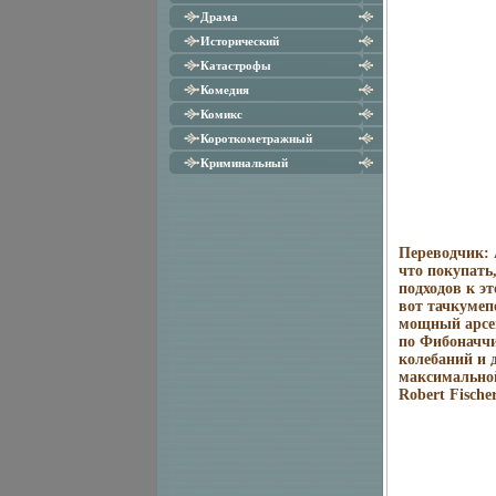
Драма
Исторический
Катастрофы
Комедия
Комикс
Короткометражный
Криминальный
Переводчик: 
что покупать
подходов к э
вот тачкуме
мощный арсен
по Фибоначчи
колебаний и 
максимально
Robert Fische