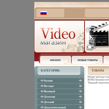
КАТЕГОРИИ:
ТОВАРЫ
Новые методы тор
ROM) Букинистиче
Боевик
Твердый переплет
Вестерн
Военный
Детектив
Детский
Документальный