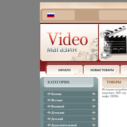
КАТЕГОРИИ:
ТОВАРЫ
История потребит
переплет, 400 ст
Боевик
инфо 2808h.
Вестерн
Военный
Детектив
Детский
Документальный