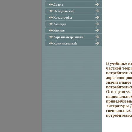
Драма
Исторический
Катастрофы
Комедия
Комикс
Короткометражный
Криминальный
В учебнике и
частной теор
потребительс
дореволюцион
значительное
потребительс
Освещено уча
национально
приведебззыь
литературы Д
специальных 
потребительс