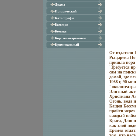
Драма
Исторический
Катастрофы
Комедия
Комикс
Короткометражный
Криминальный
От издателя 
Рыцарева По 
пришла пора 
`Требуется п
сам на поиск
домой, где вс
1968 г, 90 м
"околотеатра
Элитный акте
Христиана Ан
Огонь, вода и
Кащея Бессме
пройти через 
каждый пойме
Краса, Длинн
как злой под
Еремея отдать
том, что нас