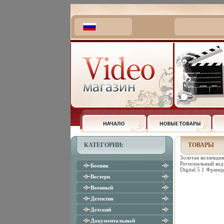
КАТЕГОРИИ:
ТОВАРЫ
Золотая коллекци
Региональный код:
Боевик
Digital 5 1 Франц
Вестерн
Военный
Детектив
Детский
Документальный