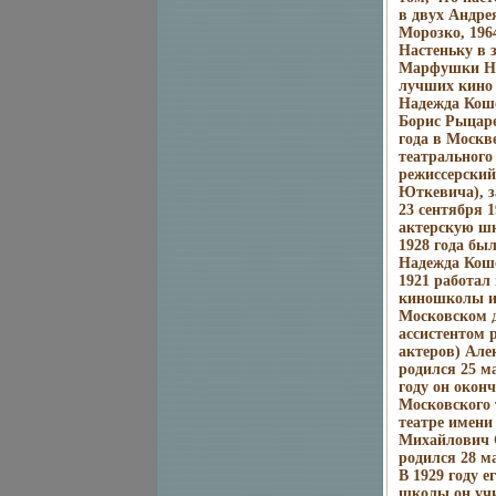
в двух Андре
Морозко, 196
Настеньку в 
Марфушки Но
лучших кино 
Надежда Коше
Борис Рыцаре
года в Москв
театрального
режиссерский
Юткевича), з
23 сентября 1
актерскую шк
1928 года бы
Надежда Коше
1921 работал
киношколы им
Московском 
ассистентом 
актеров) Але
родился 25 м
году он окон
Московского 
театре имен
Михайлович 
родился 28 ма
В 1929 году 
школы он уч