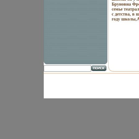
Бруновна Фре
семье театра
с детства, в
году школы,А