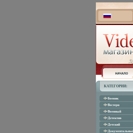
КАТЕГОРИИ:
Боевик
Вестерн
Военный
Детектив
Детский
Документальны