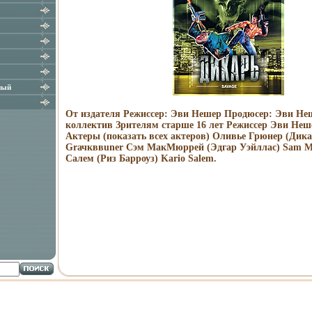
ный
От издателя Режиссер: Эви Нешер Продюсер: Эви Не
коллектив Зрителям старше 16 лет Режиссер Эви Неше
Актеры (показать всех актеров) Оливье Грюнер (Дикар
Grачкввuner Сэм МакМюррей (Эдгар Уэйллас) Sam 
Салем (Риз Барроуз) Kario Salem.