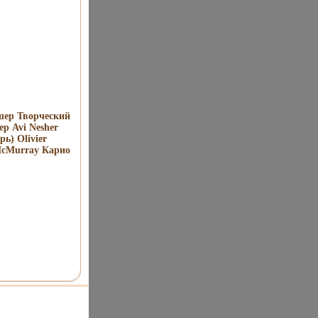
шер Творческий
р Avi Nesher
ь) Olivier
McMurray Карио