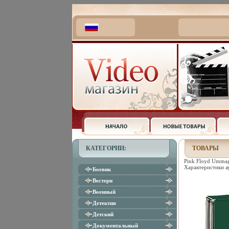
КАТЕГОРИИ:
ТОВАРЫ
Pink Floyd Umma
Характеристики а
Боевик
Вестерн
Военный
Детектив
Детский
Документальный