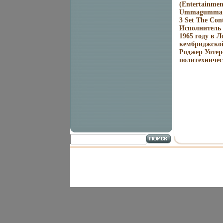
(Entertainmen
Ummagumma Di
3 Set The Con
Исполнитель 
1965 году в 
кембриджской
Роджер Уотер
политехничес