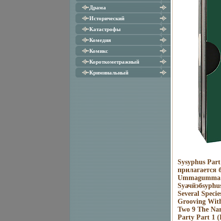
Драма
Исторический
Катастрофы
Комедия
Комикс
Короткометражный
Криминальный
Sysyphus Part
прилагается 
Ummagumma Di
Syачйэбsyphus
Several Speci
Grooving Wit
Two 9 The Na
Party Part 1 