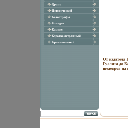
Драма
Исторический
Катастрофы
Комедия
Комикс
Короткометражный
Криминальный
От издателя 
Гуллита до Б
шедевров на 