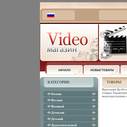
КАТЕГОРИИ:
ТОВАРЫ
Кудесники футбо
товары Характери
Боевик
видеопрограмма 
Вестерн
Военный
Детектив
Детский
Документальный