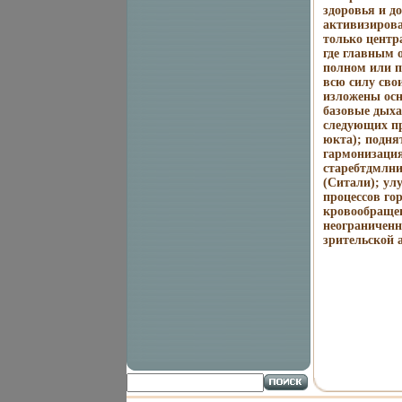
здоровья и д
активизирова
только центр
где главным 
полном или п
всю силу сво
изложены осн
базовые дыха
следующих пр
юкта); подня
гармонизация
старебтдмлни
(Ситали); ул
процессов го
кровообращен
неограничен
зрительской 