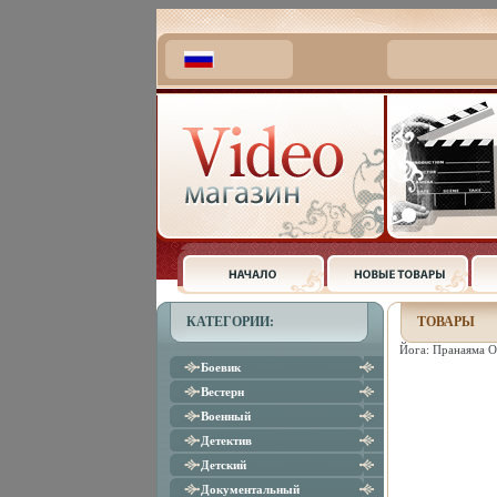
КАТЕГОРИИ:
ТОВАРЫ
Йога: Пранаяма О
Боевик
Вестерн
Военный
Детектив
Детский
Документальный