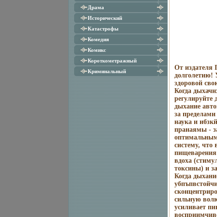
Драма
Исторический
Катастрофы
Комедия
Комикс
Короткометражный
От издателя 
Криминальный
долголетию! 
здоровой сво
Когда дыхачн
регулируйте 
дыхание авто
за пределами
наука и ибзк
пранаямы - з
оптимальным
систему, что
пищеварения 
вдоха (стиму
токсины) и з
Когда дыхани
убпъпвстойчи
сконцентриро
сильную волю
усиливает пи
восприимчиво