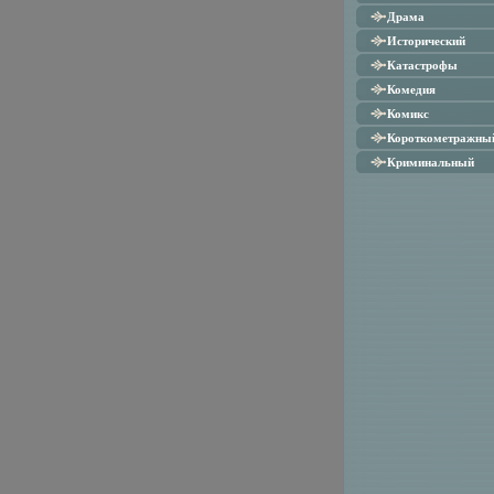
Драма
Исторический
Катастрофы
Комедия
Комикс
Короткометражны
Криминальный