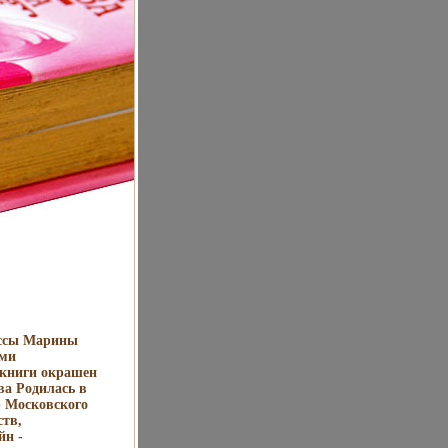
ессы Марины
ями
з книги окрашен
а Родилась в
р Московского
ств,
йн -