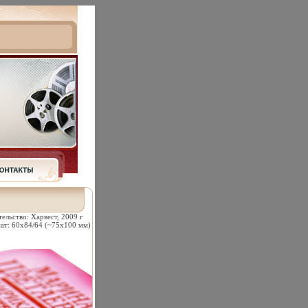
льство: Харвест, 2009 г
ат: 60x84/64 (~75x100 мм)