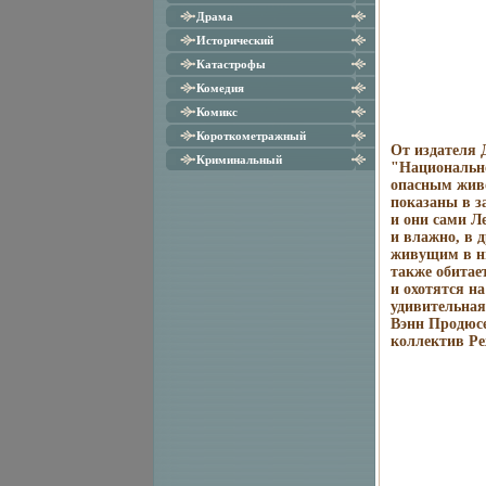
Драма
Исторический
Катастрофы
Комедия
Комикс
Короткометражный
От издателя 
Криминальный
"Национальн
опасным живо
показаны в з
и они сами Л
и влажно, в 
живущим в ни
также обита
и охотятся на
удивительная
Вэнн Продюс
коллектив Ре