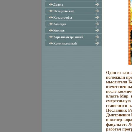
Драма
Исторический
Катастрофы
Комедия
Комикс
Короткометражный
Криминальный
Один из самы
положили про
мыслителя Ко
отечественны
после космич
власть Мир, 
смертельную 
становится н
Посланник Ро
Дмитриевич П
инженер-кора
факультете Л
работал прог