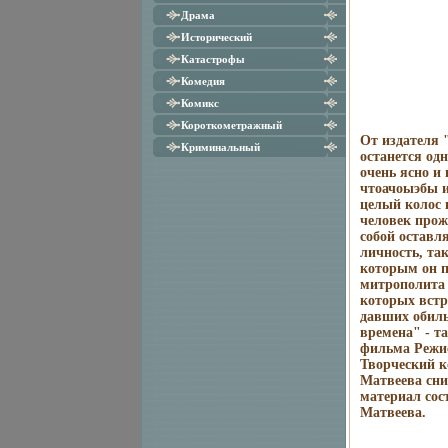
Драма
Исторический
Катастрофы
Комедия
Комикс
Короткометражный
От издателя 
Криминальный
останется одн
очень ясно и 
чтоачоыэбы из
целый колос 
человек прожи
собой оставля
личность, та
которым он п
митрополита 
которых встре
давших обиль
времена" - т
фильма Режис
Творческий к
Матвеева сн
материал сос
Матвеева.