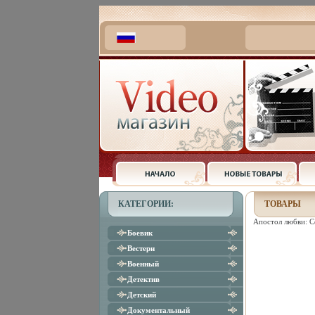
КАТЕГОРИИ:
ТОВАРЫ
Апостол любви: С
Боевик
Вестерн
Военный
Детектив
Детский
Документальный