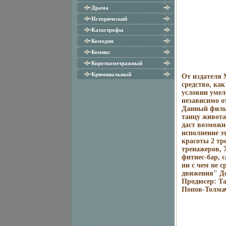
Драма
Исторический
Катастрофы
Комедия
Комикс
Короткометражный
Криминальный
От издателя 
средство, ка
условии умел
независимо о
Данный филь
танцу живота
даст возможн
исполнение э
красоты 2 тр
тренажеров, 
фитнес-бар, 
ни с чем не 
движения" До
Продюсер: Та
Попов-Толма