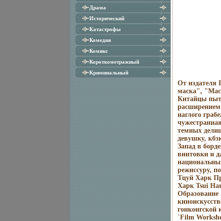
Драма
Исторический
Катастрофы
Комедия
Комикс
Короткометражный
Криминальный
От издателя 
маска", "Мас
Китайцы пыта
расширением 
наглого граб
чужестранная
темных дели
девушку, кбз
Запад в борд
винтовки и д
национальных
режиссуру, п
Тцуй Харк Пр
Харк Tsui Ha
Образование 
киноискусств
гонконгской 
`Film Worksho