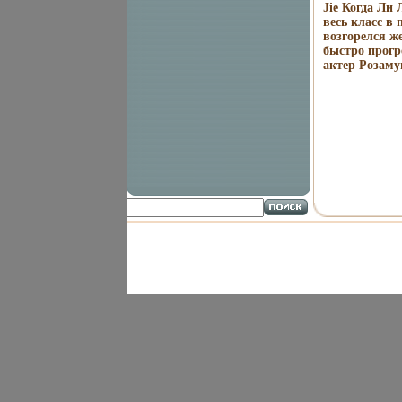
Jie Когда Ли 
весь класс в
возгорелся ж
быстро прогр
актер Розам