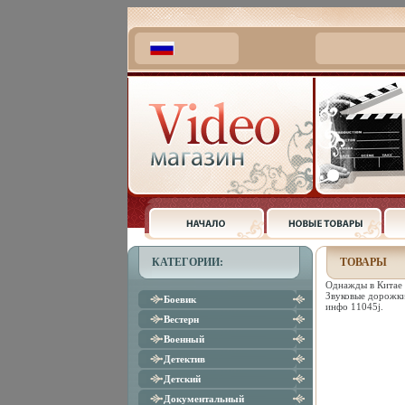
КАТЕГОРИИ:
ТОВАРЫ
Однажды в Китае 
Звуковые дорожки:
Боевик
инфо 11045j.
Вестерн
Военный
Детектив
Детский
Документальный