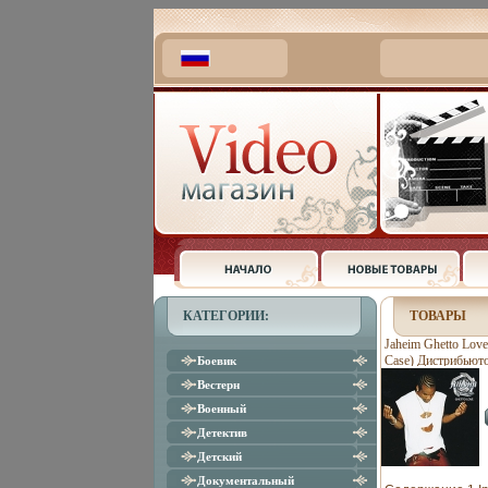
КАТЕГОРИИ:
ТОВАРЫ
Jaheim Ghetto Lov
Case) Дистрибьюто
Боевик
Торговая Фирма "
Вестерн
Лицензионные тов
Военный
аудионосителей 2
издание инфо 5648
Детектив
Детский
Документальный