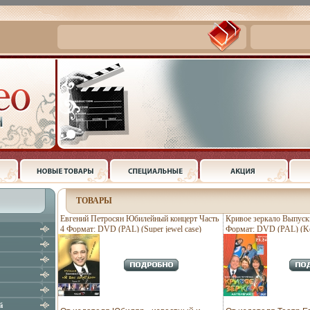
ТОВАРЫ
Евгений Петросян Юбилейный концерт Часть
Кривое зеркало Выпуски
4 Формат: DVD (PAL) (Super jewel case)
Формат: DVD (PAL) (Ke
Дистрибьютор: CP Digital Региональный код: 5
Дистрибьютор: Мистер
Звуковые дорожки: Русский Dolby Digital 5 1
код: 0 (All) Звуковые д
Формат изображения: инфо 13743j.
Digital 2 0 Формат изоб
й