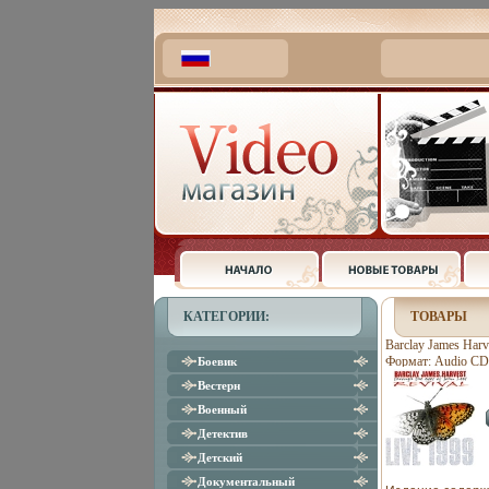
КАТЕГОРИИ:
ТОВАРЫ
Barclay James Harv
Формат: Audio CD 
Боевик
Дистрибьютор: Eag
Вестерн
товары Характерис
Военный
Концертная запись
Детектив
Детский
Документальный